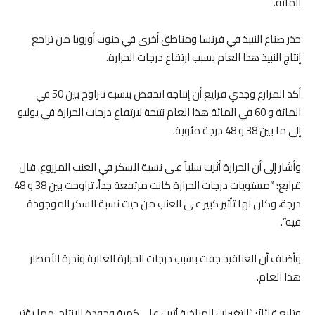
المائة.
حذر صناع النبيذ في فرنسا ومناطق أخرى في جنوب أوروبا من تراجع
إنتاج النبيذ هذا العام بسبب ارتفاع درجات الحرارة.
أكد المزارع وجدي قرايع أن إنتاجه انخفض بنسبة تتراوح بين 50 في
المائة و 60 في المائة هذا العام نتيجة لارتفاع درجات الحرارة في يوليو
إلى ما بين 38 و 48 درجة مئوية.
وأشار إلى أن الحرارة أثرت سلباً على نسبة السكر في العنب المزروع. قال
قرايع: “مستويات درجات الحرارة كانت مرتفعة جداً، تراوحت بين 38 و 48
درجة، وكان لها تأثير كبير على العنب من حيث نسبة السكر الموجودة
فيه”.
وأضاف أن العناقيد جفت بسبب درجات الحرارة العالية وندرة الأمطار
هذا العام.
وتابع قائلاً: “التغيرات المناخية أثرت على كمية وجودة الإنتاج، مما يؤثر