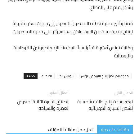
بشكل عام على القطاع.
قمنا بتأخير عملية قطف المحصول للوصول إلى درجات سكر مقبولة
لإنتاج نوعية جيدة من النبيذ، ولكن هذا سيؤثر على كمية المحصول”.
وكانت تونس تُعتبر مُنتجاً رئيسياً للنبيذ منذ الإمبراطوريتين القرطاجية
والرومانية
موجة الحر تضرّ بإنتاج النبيذ في تونس
تونس باظ
اقتصاد
TAGS
المقال التالى
المقال السابق
تركيز وحدة إنتاج طاقة شمسية
انطلاق الدورة الثانية لمعرض
لشحن السيارة الكهربائية
العمرة والسياحة
مقالات ذات صله
المزيد من مقالات المؤلف