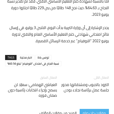
أما بالنسبة لشهادة ختم التعليم الأساسي التقني، فقد تم تقدير نسبة
النجاح بـ 64.63%، حيث نجح 148 طالبًا من بين 229 طالبًا اجتازوا دورة
يونيو 2023.
يجدر الإشارة إلى أن وزارة التربية بدأت اليوم، الاثنين 3 يوليو، في إرسال
نتائج امتحاني شهادتي ختم التعليم الأساسي العام والتقني لدورة
يونيو 2022 “النوفيام” عبر خدمة الرسائل القصيرة.
تونس باظ
اخبار محلية
TAGS
نسبة النجاح في امتحان 'النوفيام' تبلغ 60.56%
المقال التالى
المقال السابق
التزود بالحبوب ومشتقاتها محور
العياشي الهمامي: سعيّد لن
جلسة عمل برئاسة نجلاء بودن
يسمح بإجراء انتخابات رئاسية دون
ضمان فوزه
مقالات ذات صله
المزيد من مقالات المؤلف