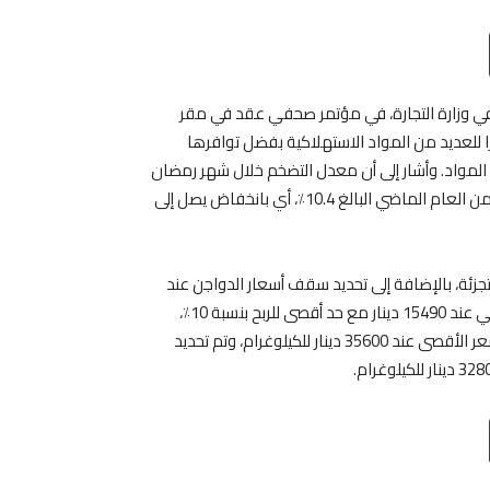
Email
T
ة في وزارة التجارة، في مؤتمر صحفي عقد في مقر
 ستكون أكثر استقرارًا للعديد من المواد الاستهلاكية بفضل توافرها
المواد. وأشار إلى أن معدل التضخم خلال شهر رمضان
2024 سيكون حوالي 7.5٪ مقارنة بمعدل التضخم في نفس الفترة من العام الماضي البالغ 10.4٪، أي بانخفاض يصل إلى
يضًا عن تحديد حد أقصى للربح على بيع الأسماك بنسبة 25٪ للتجزئة، بالإضافة إلى تحديد سقف أسعار الدواجن عند
8490 دينار مع ربح للتجار بنسبة 15٪. وتم تحديد سعر لحم الديك الرومي عند 15490 دينار مع حد أقصى للربح بنسبة 10٪،
بالإضافة إلى تحديد أسعار اللحوم الحمراء المبردة، حيث تم تحديد السعر الأقصى عند 35600 دينار للكيلوغرام، وتم تحديد
Email
T