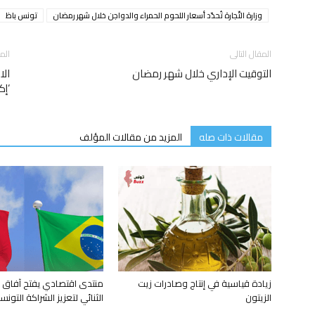
وزارة التّجارة تُحدّد أسعار اللحوم الحمراء والدواجن خلال شهر رمضان
تونس باظ
المقال التالى
الم
التوقيت الإداري خلال شهر رمضان
الا
‘إك
مقالات ذات صله
المزيد من مقالات المؤلف
زيادة قياسية في إنتاج وصادرات زيت
منتدى اقتصادي يفتح آفاق ا
الزيتون
الثنائي لتعزيز الشراكة التونسية