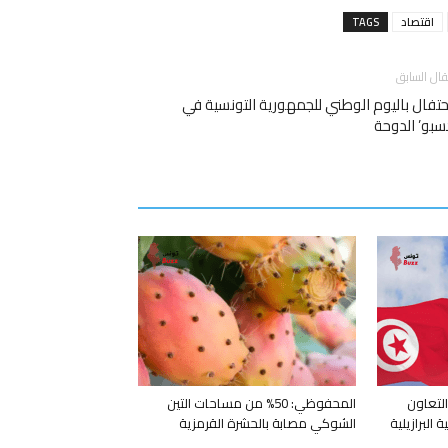
اقتصاد
TAGS
قال السابق
حتفال باليوم الوطني للجمهورية التونسية في
سبو’ الدوحة
لتعاون
المحفوظي: 50% من مساحات التين
 البرازيلية
الشوكي مصابة بالحشرة القرمزية