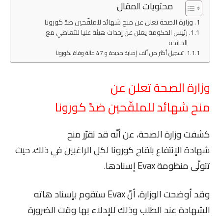
محتويات المقال
وزارة الصحة تعلن عن منح شهائد للملقّحين ضدّ كورونا
رئيس الحكومة يعلن عن إحداث هيئة عليا للتعاطي مع
الجائحة
تسجيل أكثر من ألف إصابة جديدة و 47 حالة وفاة بكورونا
وزارة الصحة تعلن عن
منح شهائد للملقّحين ضدّ كورونا
كشفت وزارة الصحة، عن أنّه قد تقرّر منح
شهادة الإنتفاع بلقاح كورونا لكل الراغبين في ذلك، حيث
تتولّى منظومة Evax إسنادها.
وقد أوضحت الوزارة، أنّ Evax ستقوم بإسناد هاته
الشهادة عند الطلب وذلك للإدلاء بها وقت الضرورة