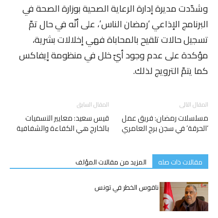
وشدّدت مديرة إدارة الرعاية الصحية بوزارة الصحة في
البرنامج الإذاعي ‘رمضان الناس’، على أنّه في حال تمّ
تسجيل حالات تلقيح بالمحاباة فهي إخلالات بشرية،
مؤكدة على عدم وجود أيّ خلل في منظومة إيفاكس
كما يتمّ الترويج لذلك.
المقال التالى
المقال السابق
مسلسلات رمضان: فريق عمل
قيس سعيد: معايير التسميات
‘الحرقة’ في سجن برج العامري
بالخارج هي الكفاءة والشفافية
مقالات ذات صله
المزيد من مقالات المؤلف
عميد البياطرة يدق ناقوس الخطر في تونس