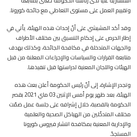
استشارية عليا لدى رئاسة الحكومة تـُعنى بمتابعة
وتقييم العمل على مستوى التعاطي مع جائحة كورونا.
وقد أكد المشيشي على أنّ إحداث هذه الهيئة، يأتي في
إطار الحرص على إحكام التنسيق بين مختلف الأطراف
والجهات المتدخلة في مكافحة الجائحة، وكذلك بهدف
متابعة القرارات والسياسات والإجراءات المعلنة من قبل
الهيئات واللجان المعنية لدراستها قبل تنفيذها.
وتجدر الإشارة، إلى أنّ رئيس الحكومة أعلن بعث هذه
الهيئة، بعد ظهر يوم أمس الإثنين 03 ماي 2021 بقصر
الحكومة بالقصبة، خلال إشرافه على جلسة عمل ضمّت
مختلف المتدخّلين من الهياكل الصحية والعلمية
والإدارية المعنية بمكافحة انتشار فيروس كورونا
المستجدّ.