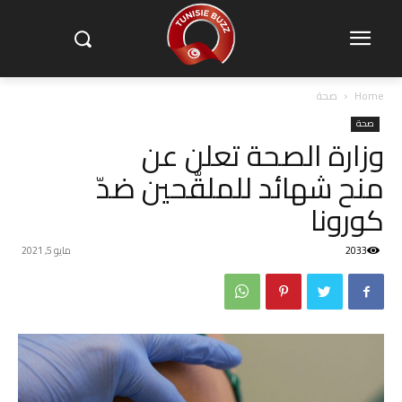
Home
صحة
صحة
وزارة الصحة تعلن عن
منح شهائد للملقّحين ضدّ
كورونا
2033
مايو 5, 2021