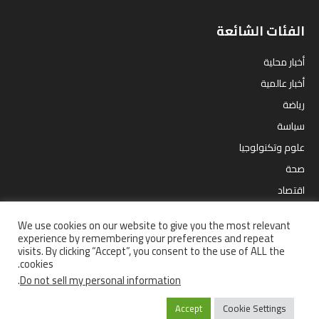
الفئات الشائعة
أخبار محلية
أخبار عالمية
رياضة
سياسة
علوم وتكنولوجيا
صحة
اقتصاد
مقالات
We use cookies on our website to give you the most relevant
ترفيه
experience by remembering your preferences and repeat
visits. By clicking “Accept”, you consent to the use of ALL the
cookies.
.
Do not sell my personal information
إستفتاءات
أخبار محلية
سياسة
رياضة
أخبار عالمية
صحة
اقتصاد
Accept
Cookie Settings
علوم وتكنولوجيا
من نحن ؟
سياسة الخصوصية