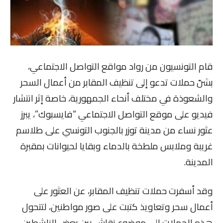
قام التونسيون من رواد مواقع التواصل الاجتماعي،
بشنّ حملات تدعو إلى تنظيف المقابر من أعمال السحر
والشعوذة في مختلف أنحاء الجمهورية، خاصة إثر انتشار
فيديو على موقع التواصل الاجتماعي “فايسبوك”، يبرز
عثور نساء من مدينة توزر بالجنوب التونسي على طلاسم
غريبة وملابس ملطخة بالدماء وبقايا لحيوانات بمقبرة
المدينة.
وقد أسفرت حملات تنظيف المقابر، عن العثور على
أعمال سحر وتعاويذ كتبت على صور مواطنين، لتتحول
هذه الحملات إلى موضوع نقاش بين بعض الناشطين