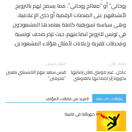
روحاني” أو “معالج روحاني”، مما يسمح لهم بالترويج
لأنشطتهم على المنصات الرقمية أو حتى الإعلامية،
وهي سياسة تسويقية كاملة يعتمدها المشعوذون
في تونس للترويج لبضاعتهم، حيث تزخر صحف تونسية
ومحطات تلفزية بإعلانات لأمثال هؤلاء المشعوذين.
المقال التالى
المقال السابق
عاجل.. عبير موسي تعلن إصابتها
قيس سعيد يتهم المشيشي بتعيين
بكورونا إثر اجتماعها بالغنوشي
“مجرمين”
مقالات ذات صله
المزيد من مقالات المؤلف
وفاة شاب بصعقة كهربائية في قليبية