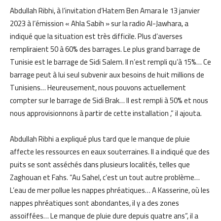
Abdullah Ribhi, à l’invitation d’Hatem Ben Amara le 13 janvier
2023 à l’émission « Ahla Sabih » sur la radio Al-Jawhara, a
indiqué que la situation est très difficile. Plus d’averses
rempliraient 50 à 60% des barrages. Le plus grand barrage de
Tunisie est le barrage de Sidi Salem. Il n’est rempli qu’à 15%… Ce
barrage peut à lui seul subvenir aux besoins de huit millions de
Tunisiens… Heureusement, nous pouvons actuellement
compter sur le barrage de Sidi Brak… Il est rempli à 50% et nous
nous approvisionnons à partir de cette installation ,” il ajouta.
Abdullah Ribhi a expliqué plus tard que le manque de pluie
affecte les ressources en eaux souterraines. Il a indiqué que des
puits se sont asséchés dans plusieurs localités, telles que
Zaghouan et Fahs. “Au Sahel, c’est un tout autre problème…
L’eau de mer pollue les nappes phréatiques… A Kasserine, où les
nappes phréatiques sont abondantes, il y a des zones
assoiffées… Le manque de pluie dure depuis quatre ans”, il a