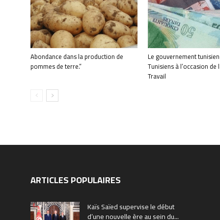
Abondance dans la production de
Le gouvernement tunisien f
pommes de terre.”
Tunisiens à l’occasion de 
Travail
ARTICLES POPULAIRES
Kaïs Saïed supervise le début
d’une nouvelle ère au sein du...