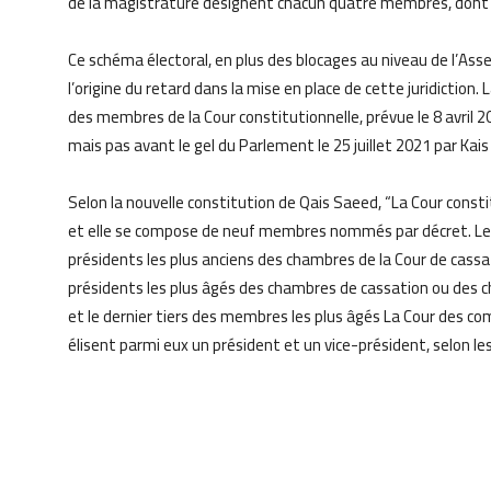
de la magistrature désignent chacun quatre membres, dont le
Ce schéma électoral, en plus des blocages au niveau de l’As
l’origine du retard dans la mise en place de cette juridiction. 
des membres de la Cour constitutionnelle, prévue le 8 avril 20
mais pas avant le gel du Parlement le 25 juillet 2021 par Kais
Selon la nouvelle constitution de Qais Saeed, “La Cour consti
et elle se compose de neuf membres nommés par décret. Le
présidents les plus anciens des chambres de la Cour de cassa
présidents les plus âgés des chambres de cassation ou des c
et le dernier tiers des membres les plus âgés La Cour des c
élisent parmi eux un président et un vice-président, selon les 