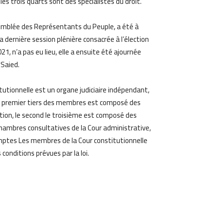
s trois quarts sont des spécialistes du droit.
semblée des Représentants du Peuple, a été à
La dernière session plénière consacrée à l’élection
21, n’a pas eu lieu, elle a ensuite été ajournée
 Saied.
tutionnelle est un organe judiciaire indépendant,
 premier tiers des membres est composé des
tion, le second le troisième est composé des
hambres consultatives de la Cour administrative,
omptes Les membres de la Cour constitutionnelle
conditions prévues par la loi.