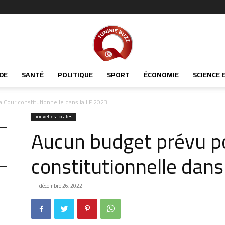
Tunisiabuzz
DE
SANTÉ
POLITIQUE
SPORT
ÉCONOMIE
SCIENCE 
 Cour constitutionnelle dans la LF 2023
nouvelles locales
Aucun budget prévu po
constitutionnelle dans
décembre 26, 2022