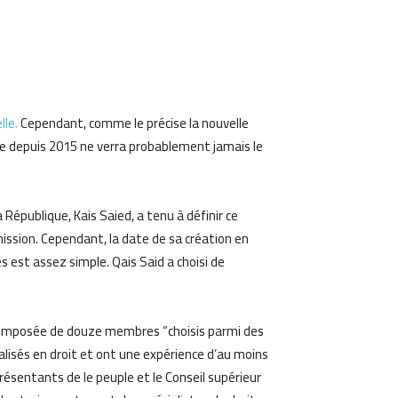
am
Email
lle.
Cependant, comme le précise la nouvelle
éée depuis 2015 ne verra probablement jamais le
 République, Kais Saied, a tenu à définir ce
ission. Cependant, la date de sa création en
 est assez simple. Qais Said a choisi de
t composée de douze membres “choisis parmi des
lisés en droit et ont une expérience d’au moins
résentants de le peuple et le Conseil supérieur