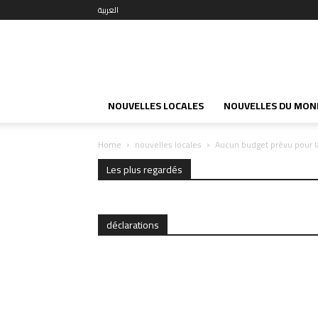
العربية
NOUVELLES LOCALES
NOUVELLES DU MON
Home
nouvelles locales
Aucun budget prévu pour la
Les plus regardés
déclarations