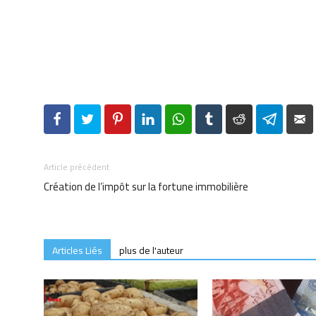
Facebook
Twitter
Pinterest
LinkedIn
WhatsApp
Tumblr
Reddit
Telegr
Article précédent
Création de l’impôt sur la fortune immobilière
Articles Liés
plus de l'auteur