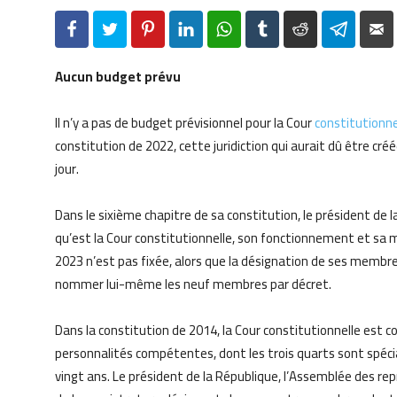
Facebook
Twitter
Pinterest
LinkedIn
WhatsApp
Tumblr
Reddit
Telegr
Aucun budget prévu
Il n’y a pas de budget prévisionnel pour la Cour
constitutionne
constitution de 2022, cette juridiction qui aurait dû être cr
jour.
Dans le sixième chapitre de sa constitution, le président de la
qu’est la Cour constitutionnelle, son fonctionnement et sa m
2023 n’est pas fixée, alors que la désignation de ses membres
nommer lui-même les neuf membres par décret.
Dans la constitution de 2014, la Cour constitutionnelle es
personnalités compétentes, dont les trois quarts sont spécia
vingt ans. Le président de la République, l’Assemblée des rep