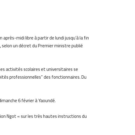
am
Email
n après-midi libre à partir de lundi jusqu’à la fin
 selon un décret du Premier ministre publié
es activités scolaires et universitaires se
vités professionnelles” des fonctionnaires. Du
 dimanche 6 février à Yaoundé.
on Ngot « sur les très hautes instructions du