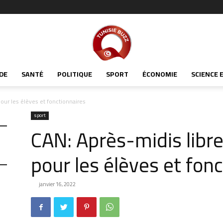
Tunisiabuzz
DE
SANTÉ
POLITIQUE
SPORT
ÉCONOMIE
SCIENCE 
ur les élèves et fonctionnaires
sport
CAN: Après-midis lib
pour les élèves et fon
janvier 16, 2022