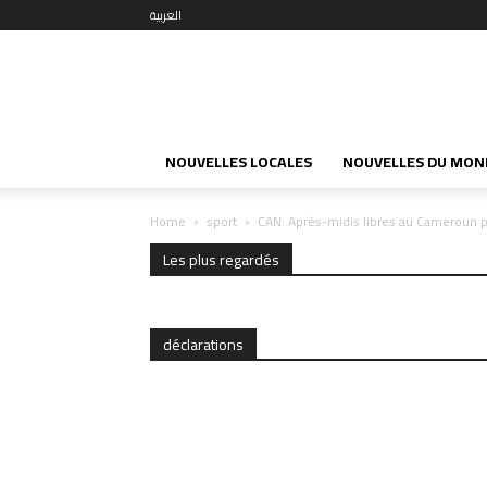
العربية
NOUVELLES LOCALES
NOUVELLES DU MON
Home
sport
CAN: Après-midis libres au Cameroun po
Les plus regardés
déclarations