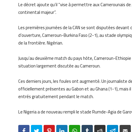
Le décret ajoute qu’il “vise à permettre aux Camerounais d
continental majeur”.
Les premières journées de la CAN se sont disputées devant d
d’ouverture, Cameroun-Burkina Faso (2-1), au stade olympiq
de la frontière. Nigérian.
Jusqu’au deuxième match du pays hôte, Cameroun-Ethiopie (4-
situation largement discutée au Cameroun.
Ces derniers jours, les foules ont augmenté. Un journaliste de
officiellement présentes au Gabon et au Ghana (1-1), mais il
entrés gratuitement pendant le match.
Le Nigeria a de nouveau rempli le stade Rumde-Agia de Garow
Facebook
Twitter
Pinterest
LinkedIn
WhatsApp
Tumblr
Reddit
Telegr