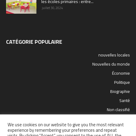
les écoles primaires : entre...
juillet 30, 2024
CATÉGORIE POPULAIRE
nouvelles locales
Nouvelles du monde
Économie
Politique
Biographie
Santé
Non classifié
sport
We use cookies on our website to give you the most relevant
science et technologie
experience by remembering your preferences and repeat
visits. By clicking “Accept”, you consent to the use of ALL the