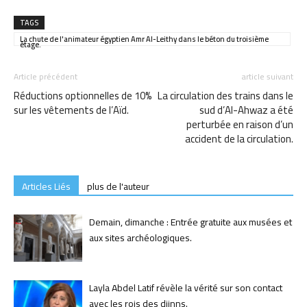
TAGS
La chute de l'animateur égyptien Amr Al-Leithy dans le béton du troisième
étage.
Article précédent
article suivant
Réductions optionnelles de 10%
La circulation des trains dans le
sur les vêtements de l’Aïd.
sud d’Al-Ahwaz a été
perturbée en raison d’un
accident de la circulation.
Articles Liés
plus de l'auteur
Demain, dimanche : Entrée gratuite aux musées et
aux sites archéologiques.
Layla Abdel Latif révèle la vérité sur son contact
avec les rois des djinns.