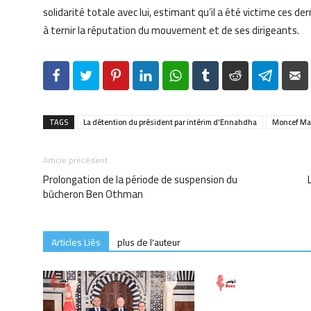
solidarité totale avec lui, estimant qu’il a été victime ces 
à ternir la réputation du mouvement et de ses dirigeants.
Facebook
Twitter
Pinterest
LinkedIn
WhatsApp
Tumblr
Reddit
Telegr
TAGS
La détention du président par intérim d'Ennahdha
Moncef Ma
Article précédent
Prolongation de la période de suspension du
bûcheron Ben Othman
Articles Liés
plus de l'auteur