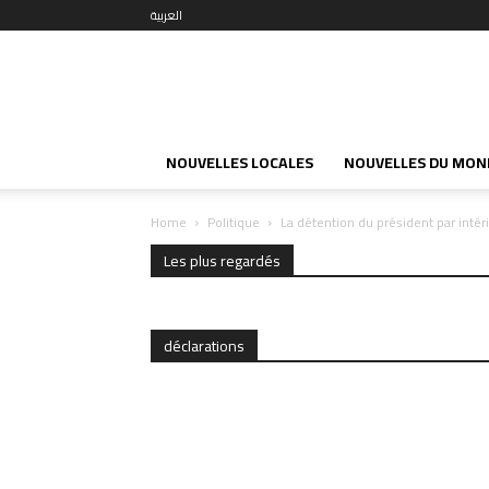
العربية
NOUVELLES LOCALES
NOUVELLES DU MON
Home
Politique
La détention du président par int
Les plus regardés
déclarations