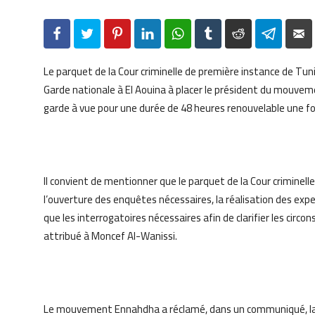
Facebook
Twitter
Pinterest
LinkedIn
WhatsApp
Tumblr
Reddit
Telegr
Le parquet de la Cour criminelle de première instance de Tunis
Garde nationale à El Aouina à placer le président du mouve
garde à vue pour une durée de 48 heures renouvelable une fo
Il convient de mentionner que le parquet de la Cour criminell
l’ouverture des enquêtes nécessaires, la réalisation des expe
que les interrogatoires nécessaires afin de clarifier les cir
attribué à Moncef Al-Wanissi.
Le mouvement Ennahdha a réclamé, dans un communiqué, la l