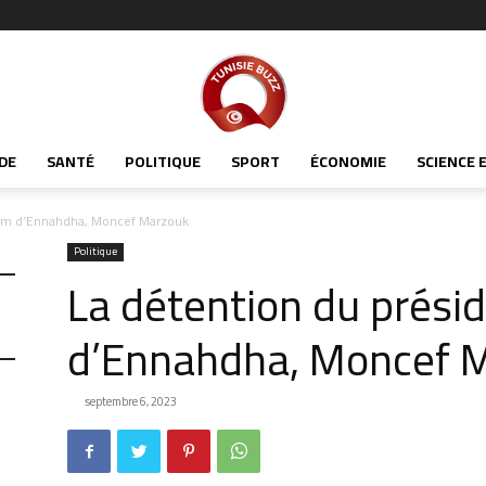
Tunisiabuzz
DE
SANTÉ
POLITIQUE
SPORT
ÉCONOMIE
SCIENCE 
érim d’Ennahdha, Moncef Marzouk
Politique
La détention du présid
d’Ennahdha, Moncef 
septembre 6, 2023