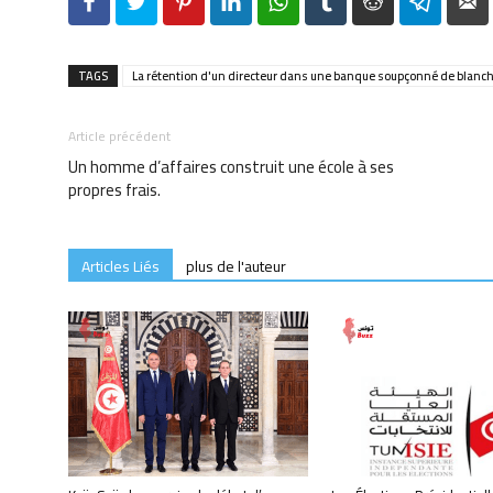
Facebook
Twitter
Pinterest
LinkedIn
WhatsApp
Tumblr
Reddit
Telegr
TAGS
La rétention d'un directeur dans une banque soupçonné de blanc
Article précédent
Un homme d’affaires construit une école à ses
propres frais.
Articles Liés
plus de l'auteur