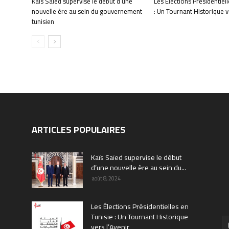
Kaïs Saïed supervise le début d’une
Les Élections Présidentiel
nouvelle ère au sein du gouvernement
: Un Tournant Historique v
tunisien
ARTICLES POPULAIRES
Kaïs Saïed supervise le début
d’une nouvelle ère au sein du...
août 8, 2024
Les Élections Présidentielles en
Tunisie : Un Tournant Historique
vers l’Avenir