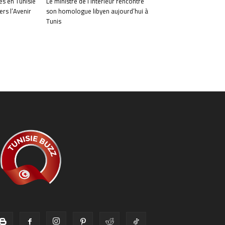
les en Tunisie
Le ministre de l’Intérieur rencontre
ers l’Avenir
son homologue libyen aujourd’hui à
Tunis