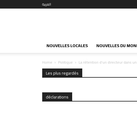
العربية
NOUVELLES LOCALES
NOUVELLES DU MON
Home
Politique
La rétention d’un directeur dans 
Les plus regardés
déclarations