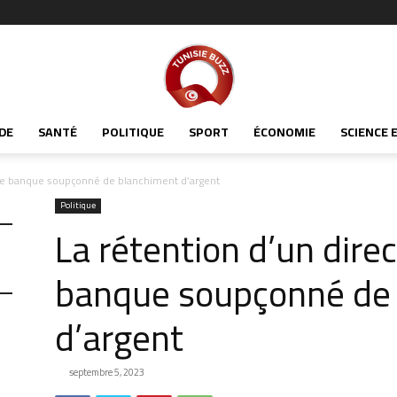
Tunisiabuzz
DE
SANTÉ
POLITIQUE
SPORT
ÉCONOMIE
SCIENCE 
une banque soupçonné de blanchiment d’argent
Politique
La rétention d’un dire
banque soupçonné de
d’argent
septembre 5, 2023