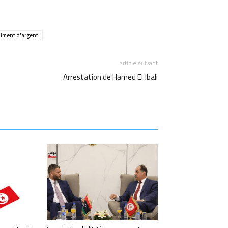
am
Email
himent d'argent
article suivant
Arrestation de Hamed El Jbali