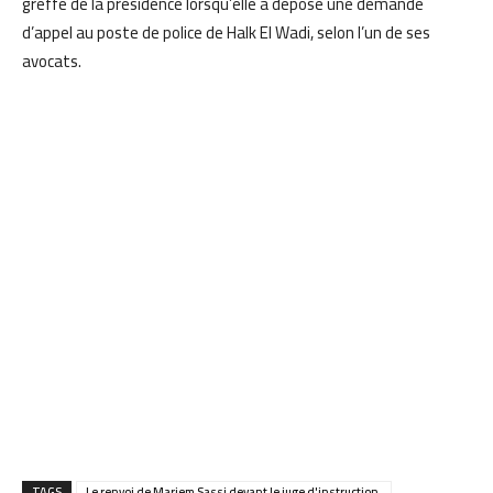
greffe de la présidence lorsqu’elle a déposé une demande
d’appel au poste de police de Halk El Wadi, selon l’un de ses
avocats.
TAGS
Le renvoi de Mariem Sassi devant le juge d'instruction.