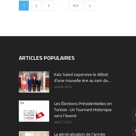
...
1
2
3
103
ARTICLES POPULAIRES
Kaïs Saïed supervise le début
d’une nouvelle ère au sein du...
août 8, 2024
Les Élections Présidentielles en
Tunisie : Un Tournant Historique
vers l’Avenir
août 7, 2024
La généralisation de l’année