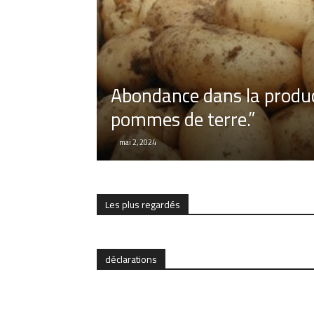
Abondance dans la produ
pommes de terre.”
mai 2, 2024
Les plus regardés
déclarations