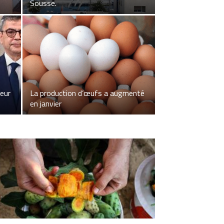
Sousse.
eur
La production d’œufs a augmenté
en janvier