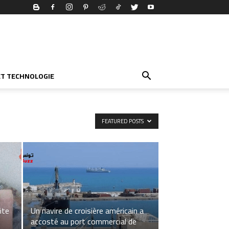
ET TECHNOLOGIE
FEATURED POSTS
ite
Un navire de croisière américain a
accosté au port commercial de