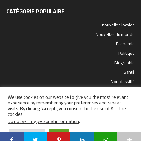
CATÉGORIE POPULAIRE
nouvelles locales
Nouvelles du monde
Économie
Politique
Biographie
Santé
Non classifié
sport
We use cookies on our website to give you the most relevant
science et technologie
experience by remembering your preferences and repeat
visits. By clicking “Accept”, you consent to the use of ALL the
cookies.
Do not sell my personal information
.
Santé
Politique
nouvelles locales
Nouvelles du monde
Cookie Settings
Accept
sport
Économie
science et technologie
© 2021 Copyright réservé