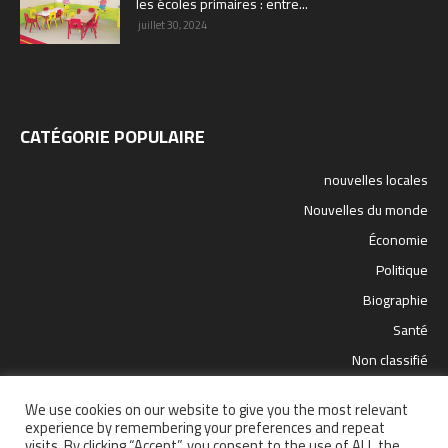
les écoles primaires : entre...
juillet 30, 2024
CATÉGORIE POPULAIRE
nouvelles locales
Nouvelles du monde
Économie
Politique
Biographie
Santé
Non classifié
sport
We use cookies on our website to give you the most relevant
science et technologie
experience by remembering your preferences and repeat
visits. By clicking “Accept”, you consent to the use of ALL the