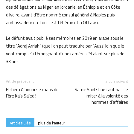
des délégations au Niger, en Jordanie, en Éthiopie et en Côte
d’Ivoire, avant d’être nommé consul général à Naples puis
ambassadeur en Tunisie à Téhéran et à Ottawa.
Le défunt avait publié ses mémoires en 2019 en arabe sous le
titre “Adraj Arriah” (que l’on peut traduire par “Aussi loin que le
vent compte”) témoignant d’une carrière s’étalant sur plus de
33 ans.
Article précédent
article suivant
Hichem Ajbouni : le chaos de
Samir Said : Il ne faut pas se
l’ère Kaïs Saïed !
limiter à la volonté des
hommes d’affaires
Articles Liés
plus de l'auteur