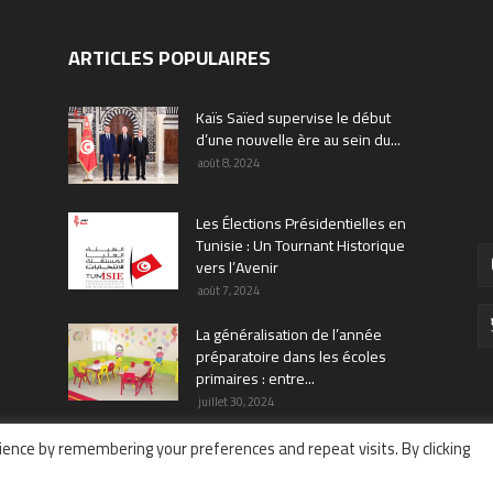
ARTICLES POPULAIRES
Kaïs Saïed supervise le début
d’une nouvelle ère au sein du...
août 8, 2024
Les Élections Présidentielles en
Tunisie : Un Tournant Historique
vers l’Avenir
août 7, 2024
La généralisation de l’année
préparatoire dans les écoles
primaires : entre...
juillet 30, 2024
ence by remembering your preferences and repeat visits. By clicking