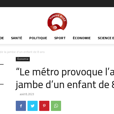
Tunisiabuzz
DE
SANTÉ
POLITIQUE
SPORT
ÉCONOMIE
SCIENCE 
de la jambe d’un enfant de 8 ans
Économie
“Le métro provoque l’
jambe d’un enfant de 
août 8, 2023