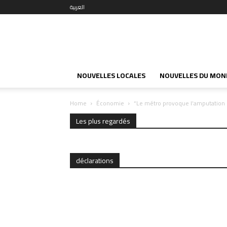
العربية
NOUVELLES LOCALES
NOUVELLES DU MON
Home
Économie
“Le métro provoque l’amputation 
Les plus regardés
déclarations