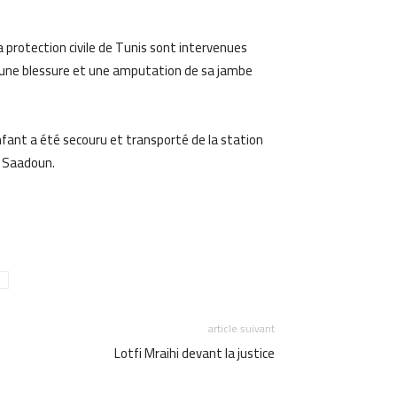
am
Email
a protection civile de Tunis sont intervenues
 une blessure et une amputation de sa jambe
nfant a été secouru et transporté de la station
b Saadoun.
am
Email
"
article suivant
Lotfi Mraihi devant la justice