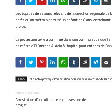
Facebook
Twitter
Pinterest
LinkedIn
WhatsApp
Tumblr
Reddit
Telegr
Les équipes de secours relevant de la direction régionale de l
après qu’un métro a percuté un enfant de 8 ans, entraînant
droite.
La protection civile a confirmé dans son communiqué que l’e
de métro d’El Omrane Al Aala à l’hôpital pour enfants de Ba
Facebook
Twitter
Pinterest
LinkedIn
WhatsApp
Tumblr
Reddit
Telegr
TAGS
"Le métro provoque l'amputation de la jambe d'un enfant de 8 ans.
Article précédent
Arrestation d’un culturiste en possession de
drogue