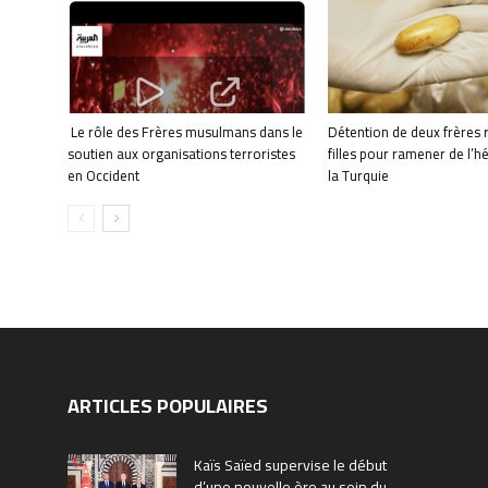
Le rôle des Frères musulmans dans le
Détention de deux frères 
soutien aux organisations terroristes
filles pour ramener de l’h
en Occident
la Turquie
ARTICLES POPULAIRES
Kaïs Saïed supervise le début
d’une nouvelle ère au sein du...