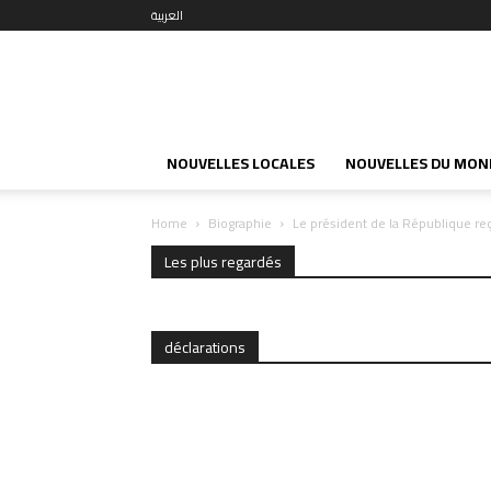
العربية
NOUVELLES LOCALES
NOUVELLES DU MON
Home
Biographie
Le président de la République r
Les plus regardés
déclarations