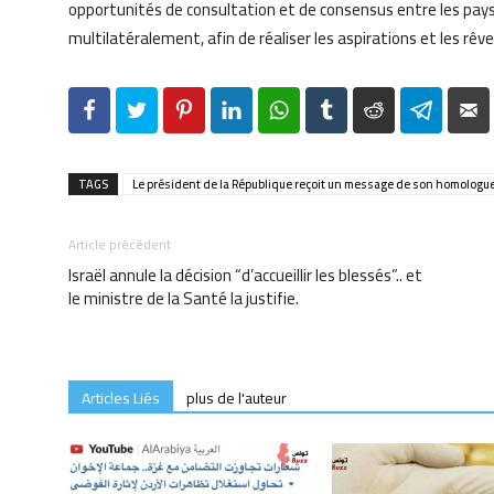
opportunités de consultation et de consensus entre les pays a
multilatéralement, afin de réaliser les aspirations et les rêv
Facebook
Twitter
Pinterest
LinkedIn
WhatsApp
Tumblr
Reddit
Telegr
TAGS
Le président de la République reçoit un message de son homologu
Article précédent
Israël annule la décision “d’accueillir les blessés”.. et
le ministre de la Santé la justifie.
Articles Liés
plus de l'auteur