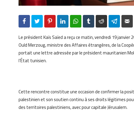
Facebook
Twitter
Pinterest
LinkedIn
WhatsApp
Tumblr
Reddit
Telegr
Le président Kaïs Saïed a reçu ce matin, vendredi 19 janvie
Ould Merzoug, ministre des Affaires étrangères, de la Coopér
portait une lettre adressée par le président mauritanien M
l’État tunisien.
Cette rencontre constitue une occasion de confirmer la posi
palestinien et son soutien continu à ses droits légitimes po
des territoires palestiniens, avec pour capitale Jérusalem.