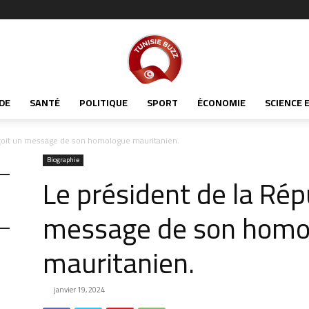
Tunisiabuzz
DE
SANTÉ
POLITIQUE
SPORT
ÉCONOMIE
SCIENCE 
eçoit un message de son homologue mauritanien.
Biographie
Le président de la Rép
message de son homo
mauritanien.
janvier 19, 2024