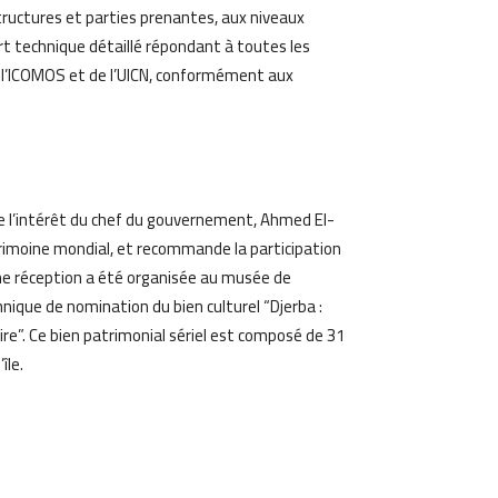
ructures et parties prenantes, aux niveaux
pport technique détaillé répondant à toutes les
 l’ICOMOS et de l’UICN, conformément aux
ne l’intérêt du chef du gouvernement, Ahmed El-
 patrimoine mondial, et recommande la participation
Une réception a été organisée au musée de
nique de nomination du bien culturel “Djerba :
”. Ce bien patrimonial sériel est composé de 31
île.
am
Email