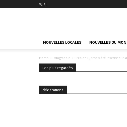
العربية
NOUVELLES LOCALES
NOUVELLES DU MON
Home
Biographie
L’île de Djerba a été inscrite sur 
Les plus regardés
déclarations