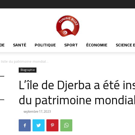
Tunisiabuzz
DE
SANTÉ
POLITIQUE
SPORT
ÉCONOMIE
SCIENCE 
la liste du patrimoine mondial...
Biographie
L’île de Djerba a été ins
du patrimoine mondial
septembre 17, 2023