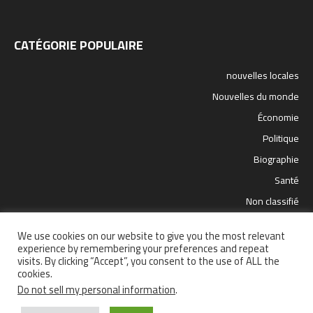
CATÉGORIE POPULAIRE
nouvelles locales
Nouvelles du monde
Économie
Politique
Biographie
Santé
Non classifié
sport
We use cookies on our website to give you the most relevant
science et technologie
experience by remembering your preferences and repeat
visits. By clicking “Accept”, you consent to the use of ALL the
cookies.
Do not sell my personal information
.
Santé
Politique
nouvelles locales
Nouvelles du monde