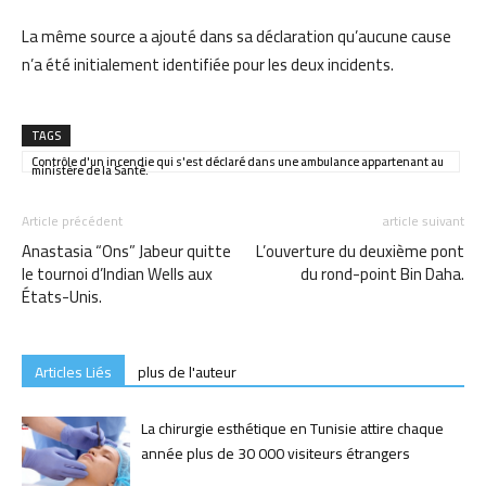
La même source a ajouté dans sa déclaration qu’aucune cause
n’a été initialement identifiée pour les deux incidents.
TAGS
Contrôle d'un incendie qui s'est déclaré dans une ambulance appartenant au
ministère de la Santé.
Article précédent
article suivant
Anastasia “Ons” Jabeur quitte
L’ouverture du deuxième pont
le tournoi d’Indian Wells aux
du rond-point Bin Daha.
États-Unis.
Articles Liés
plus de l'auteur
La chirurgie esthétique en Tunisie attire chaque
année plus de 30 000 visiteurs étrangers