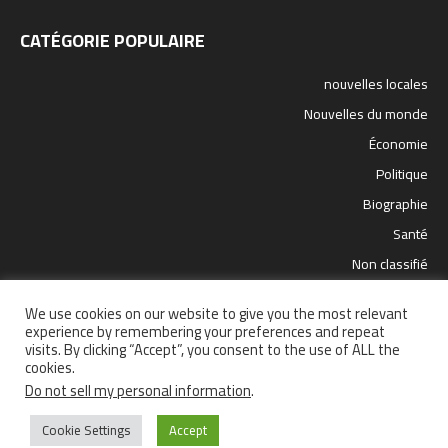
CATÉGORIE POPULAIRE
nouvelles locales
Nouvelles du monde
Économie
Politique
Biographie
Santé
Non classifié
sport
We use cookies on our website to give you the most relevant
science et technologie
experience by remembering your preferences and repeat
visits. By clicking “Accept”, you consent to the use of ALL the
cookies.
Do not sell my personal information
.
Santé
Politique
nouvelles locales
Nouvelles du monde
Cookie Settings
Accept
sport
Économie
science et technologie